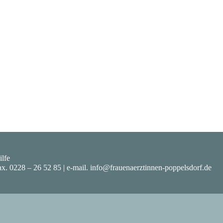
ilfe
ax. 0228 – 26 52 85 | e-mail. info@frauenaerztinnen-poppelsdorf.de